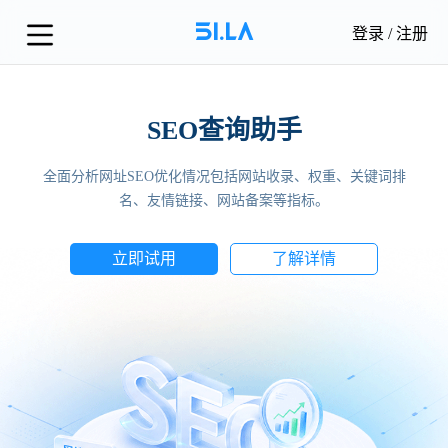
登录
/
注册
AI 智能助手 全新
权重、关键词排
搭载智能问答分析能力，一站式深挖全站数
。
据、流量与转化，全方位助力站长精细
详情
立即试用
了解